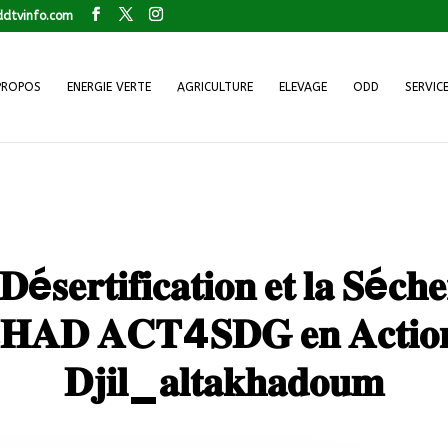
dtvinfo.com
PROPOS
ENERGIE VERTE
AGRICULTURE
ELEVAGE
ODD
SERVIC
 𝐃é𝐬𝐞𝐫𝐭𝐢𝐟𝐢𝐜𝐚𝐭𝐢𝐨𝐧 𝐞𝐭 𝐥𝐚 𝐒é
𝐃 𝐀𝐂𝐓4𝐒𝐃𝐆 𝐞𝐧 𝐀𝐜𝐭𝐢𝐨𝐧 à 
𝐃𝐣𝐢𝐥_𝐚𝐥𝐭𝐚𝐤𝐡𝐚𝐝𝐨𝐮𝐦