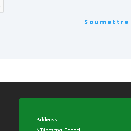
Soumettre
Address
N’Djamena, Tchad