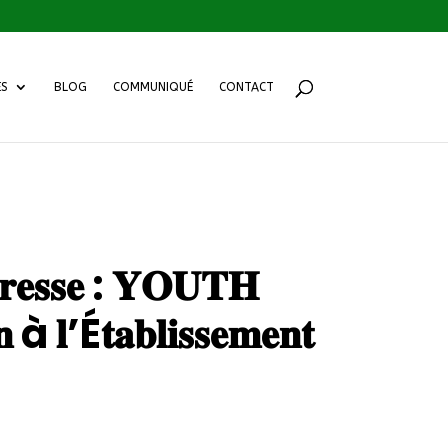
ES
BLOG
COMMUNIQUÉ
CONTACT
𝐡𝐞𝐫𝐞𝐬𝐬𝐞 : 𝐘𝐎𝐔𝐓𝐇
’É𝐭𝐚𝐛𝐥𝐢𝐬𝐬𝐞𝐦𝐞𝐧𝐭