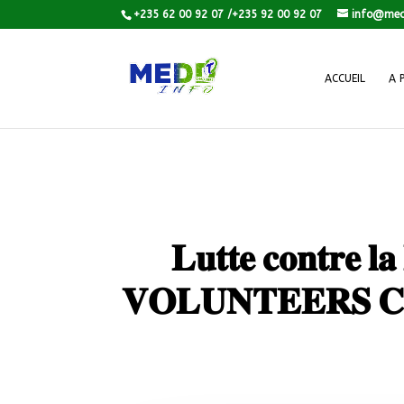
+235 62 00 92 07 /+235 92 00 92 07
info@med
ACCUEIL
A 
𝐋𝐮𝐭𝐭𝐞 𝐜𝐨𝐧𝐭𝐫𝐞 𝐥
𝐕𝐎𝐋𝐔𝐍𝐓𝐄𝐄𝐑𝐒 𝐂𝐇