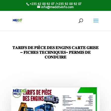
+235 62 00 92 07 /+235 92 00 92 07
info@meddtvinfo.com
𝐓𝐀𝐑𝐈𝐅𝐒 𝐃𝐄 𝐏𝐈È𝐂𝐄 𝐃𝐄𝐒 𝐄𝐍𝐆𝐈𝐍𝐒 𝐂𝐀𝐑𝐓𝐄 𝐆𝐑𝐈𝐒𝐄
– 𝐅𝐈𝐂𝐇𝐄𝐒 𝐓𝐄𝐂𝐇𝐍𝐈𝐐𝐔𝐄𝐒- 𝐏𝐄𝐑𝐌𝐈𝐒 𝐃𝐄
𝐂𝐎𝐍𝐃𝐔𝐈𝐑𝐄