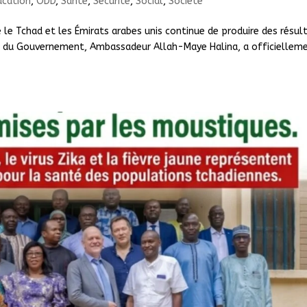
ucation
,
ODD
,
Santé
,
Sécurité
,
Social
,
Societé
e le Tchad et les Émirats arabes unis continue de produire des résul
hef du Gouvernement, Ambassadeur Allah-Maye Halina, a officiellem