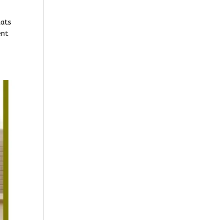
tats
ent