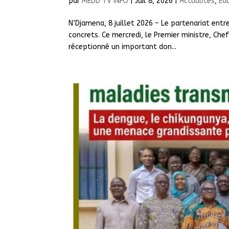
par
MEDD TV INFO
|
Juil 8, 2026
|
Actualités
,
Ed
N’Djamena, 8 juillet 2026 – Le partenariat entr
concrets. Ce mercredi, le Premier ministre, C
réceptionné un important don...