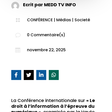
Ecrit par
MEDD TV INFO
CONFÉRENCE
|
Médias
|
Societé

0 Commentaire(s)
v
novembre 22, 2025

La Conférence internationale sur
« Le
droit à l’information à l’épreuve du
numérique »
, organisée par la Haute