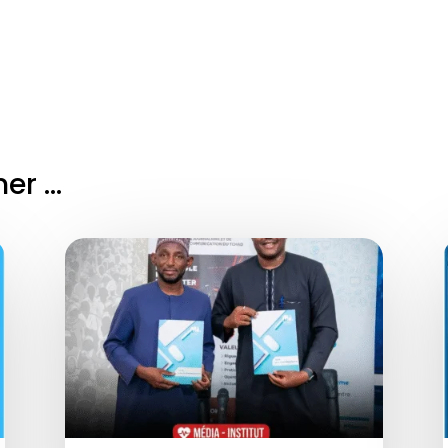
mer …