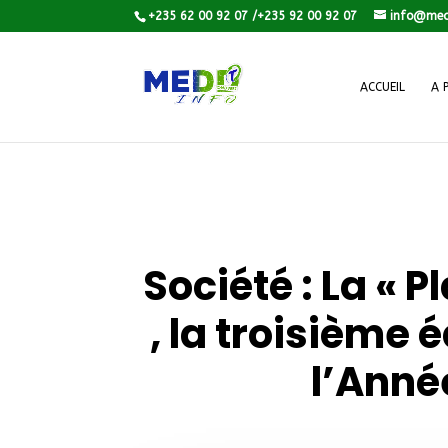
+235 62 00 92 07 /+235 92 00 92 07
info@med
ACCUEIL
A 
Société
: La « 
, la troisième 
l’Anné