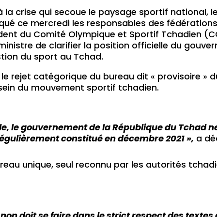
la crise qui secoue le paysage sportif national, l
ué ce mercredi les responsables des fédérations 
ident du Comité Olympique et Sportif Tchadien (CO
inistre de clarifier la position officielle du gouv
tion du sport au Tchad.
 rejet catégorique du bureau dit « provisoire » d
ein du mouvement sportif tchadien.
uelle, le gouvernement de la République du Tchad 
régulièrement constitué en décembre 2021 »,
a déc
e bureau unique, seul reconnu par les autorités tc
non doit se faire dans le strict respect des textes