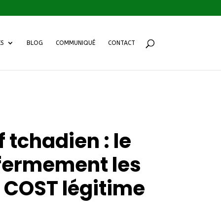
ES
BLOG
COMMUNIQUÉ
CONTACT
 tchadien : le
 fermement les
u COST légitime