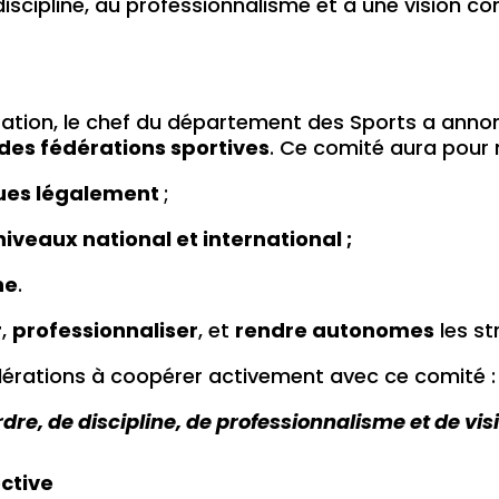
 discipline, au professionnalisme et à une vision c
ation, le chef du département des Sports a anno
des fédérations sportives
. Ce comité aura pour 
nues légalement
;
iveaux national et international ;
ne
.
r
,
professionnaliser
, et
rendre autonomes
les st
dérations à coopérer activement avec ce comité :
dre, de discipline, de professionnalisme et de visi
ective