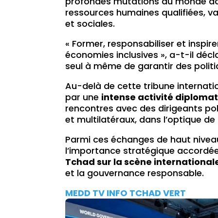
profondes mutations du monde actu
ressources humaines qualifiées, v
et sociales.
« Former, responsabiliser et inspir
économies inclusives », a-t-il décl
seul à même de garantir des politi
Au-delà de cette tribune internati
par une
intense activité diplom
rencontres avec des dirigeants poli
et multilatéraux, dans l’optique de
Parmi ces échanges de haut niveau
l’importance stratégique accordée
Tchad sur la scène international
et la gouvernance responsable.
MEDD TV INFO TCHAD VERT