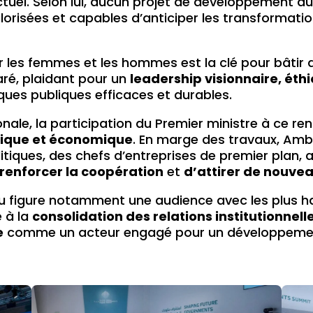
el. Selon lui, aucun projet de développement du
alorisées et capables d’anticiper les transforma
er les femmes et les hommes est la clé pour bâtir d
aré, plaidant pour un
leadership visionnaire, éthi
ques publiques efficaces et durables.
onale, la participation du Premier ministre à ce 
atique et économique
. En marge des travaux, Amb.
tiques, des chefs d’entreprises de premier plan, a
renforcer la coopération
et
d’attirer de nouve
 figure notamment une audience avec les plus haut
 à la
consolidation des relations institutionnell
e
comme un acteur engagé pour un développement 