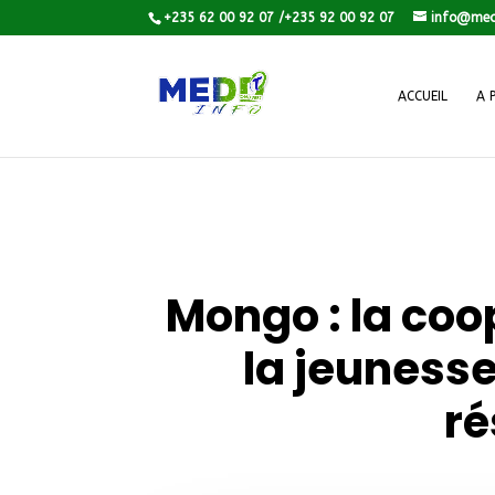
+235 62 00 92 07 /+235 92 00 92 07
info@med
ACCUEIL
A 
Mongo : la co
la jeunesse
ré