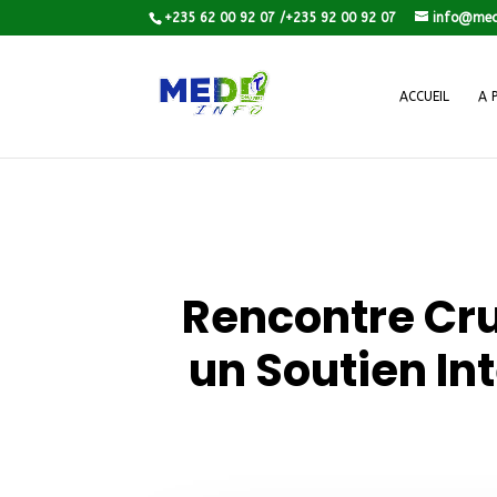
+235 62 00 92 07 /+235 92 00 92 07
info@med
ACCUEIL
A 
Rencontre Cru
un Soutien In